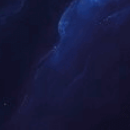
：
三相变压器
产品类别：
单相变压器
：SG系列三相干式变压器（整
产品名称：BK系列控制变压器（