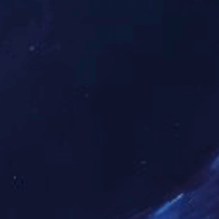
查看更多 +
自动铁芯数控氩焊机等先进设备。