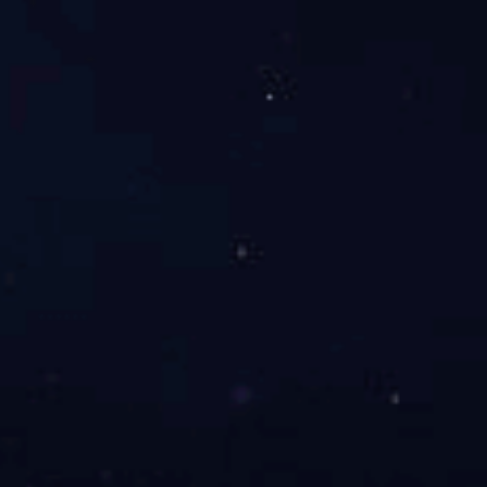
热烈祝贺开云集团中国有限公司官网的官方网站
正式…
热烈祝贺开云集团中国有限公司官网的官方网站正式开
通！
查看更多 +
热烈祝贺开云集团中国有限公司官网的官方网站正
式…
公司在注重产品开发、研制的同时，不断加强质量…
专业生产单、三相变压器，稳压器，调压器，电抗…
公司拥有硅钢片自动冲剪线，全自动数控平绕机..…
开云集团中国有限公司官网自创建以来，一直坚持
以…