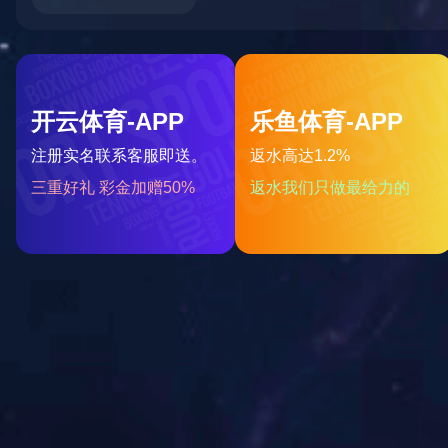
关于我们
开云集团中国有限公司官网自创建以来，一直坚持不断开发
公司拥有硅钢片自动冲剪线，全自动数控平绕机、箔绕机、
公司简介
荣誉资质
在新的世纪里，兰宇公司坚持以“专业成就品质、
公司秉承“
服务铸造竞争力”为理念，致力于新产品、新技
荣获多项荣
术、新工艺的不断创新和开拓。
查看更多
查看更多 +