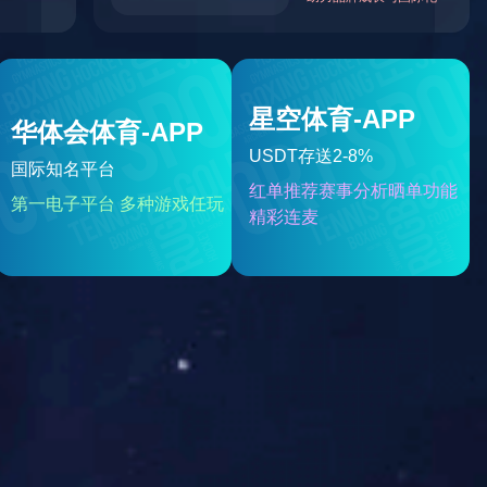
查看更多 +
高级工程师作指导。
自动铁芯数控氩焊机等先进设备。
开云集团中国有限公司官网
不断加强质量
厂址：青岛即墨区小韩村工业园
ISO9001
电话：0532-88564000
传真：0532-88563775
查看更多 +