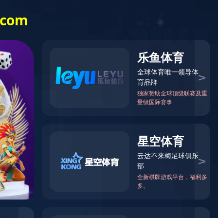
设为主页
添加收藏
地址导航
闻中心
销售网点
开云集团中国有
限公司官网