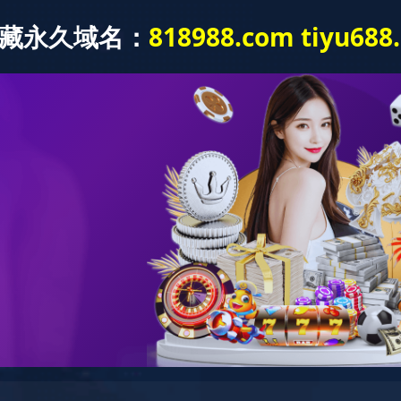
分类
荣誉资质
厂区设备
人才招聘
新