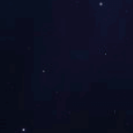
热烈祝贺开云集团中国有限公司官网的官方网站正
开云集团中国有限公司官网自创建以来，一直坚持以“质量为重、
上”的经营宗旨，不断开发，创新产 品，开…