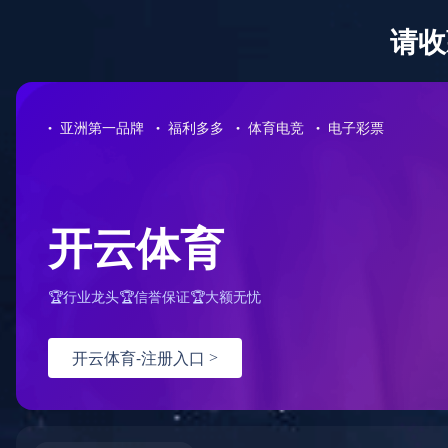
欢迎来到
开云集团中国有限公司官网
的官方网站！
网站首页
关于我们
产品